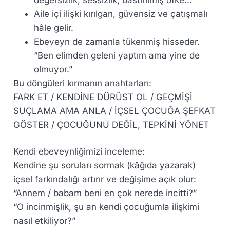
Aile içi ilişki kırılgan, güvensiz ve çatışmalı
hâle gelir.
Ebeveyn de zamanla tükenmiş hisseder.
“Ben elimden geleni yaptım ama yine de
olmuyor.”
Bu döngüleri kırmanın anahtarları:
FARK ET / KENDİNE DÜRÜST OL / GEÇMİŞİ
SUÇLAMA AMA ANLA / İÇSEL ÇOCUĞA ŞEFKAT
GÖSTER / ÇOCUĞUNU DEĞİL, TEPKİNİ YÖNET
Kendi ebeveynliğimizi inceleme:
Kendine şu soruları sormak (kâğıda yazarak)
içsel farkındalığı artırır ve değişime açık olur:
“Annem / babam beni en çok nerede incitti?”
“O incinmişlik, şu an kendi çocuğumla ilişkimi
nasıl etkiliyor?”