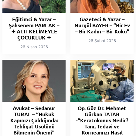
Eğitimci & Yazar –
Gazeteci & Yazar –
Şahsenem PARLAK –
Nurgül BAYER – “Bir Ev
✦ ALTI KELİMEYLE
– Bir Kadın – Bir Koku”
ÇOCUKLUK ✦
26 Şubat 2026
26 Nisan 2026
Avukat – Sedanur
Op. Göz Dr. Mehmet
TURAL – “Hukuk
Gürkan TATAR
Kapınızı Çaldığında:
-“Keratokonus Nedir?
Tebligat Usulünü
Tanı, Tedavi ve
Bilmenin Önemi”
Korneamızı Nasıl