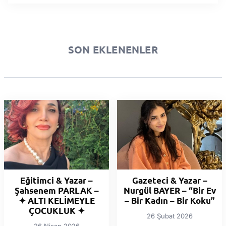
SON EKLENENLER
Eğitimci & Yazar –
Gazeteci & Yazar –
Şahsenem PARLAK –
Nurgül BAYER – “Bir Ev
✦ ALTI KELİMEYLE
– Bir Kadın – Bir Koku”
ÇOCUKLUK ✦
26 Şubat 2026
26 Nisan 2026