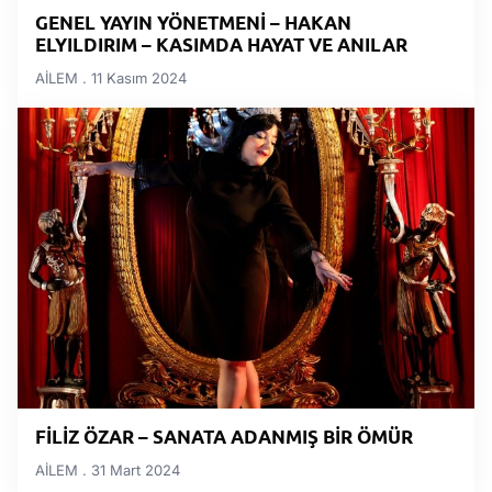
GENEL YAYIN YÖNETMENİ – HAKAN
ELYILDIRIM – KASIMDA HAYAT VE ANILAR
AİLEM
11 Kasım 2024
FİLİZ ÖZAR – SANATA ADANMIŞ BİR ÖMÜR
AİLEM
31 Mart 2024