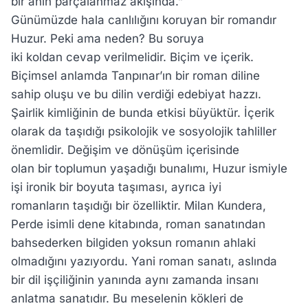
bir anın parçalanmaz akışında.”
Günümüzde hala canlılığını koruyan bir romandır
Huzur. Peki ama neden? Bu soruya
iki koldan cevap verilmelidir. Biçim ve içerik.
Biçimsel anlamda Tanpınar’ın bir roman diline
sahip oluşu ve bu dilin verdiği edebiyat hazzı.
Şairlik kimliğinin de bunda etkisi büyüktür. İçerik
olarak da taşıdığı psikolojik ve sosyolojik tahliller
önemlidir. Değişim ve dönüşüm içerisinde
olan bir toplumun yaşadığı bunalımı, Huzur ismiyle
işi ironik bir boyuta taşıması, ayrıca iyi
romanların taşıdığı bir özelliktir. Milan Kundera,
Perde isimli dene kitabında, roman sanatından
bahsederken bilgiden yoksun romanın ahlaki
olmadığını yazıyordu. Yani roman sanatı, aslında
bir dil işçiliğinin yanında aynı zamanda insanı
anlatma sanatıdır. Bu meselenin kökleri de