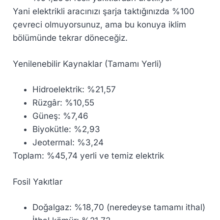
Yani elektrikli aracınızı şarja taktığınızda %100
çevreci olmuyorsunuz, ama bu konuya iklim
bölümünde tekrar döneceğiz.
Yenilenebilir Kaynaklar (Tamamı Yerli)
Hidroelektrik: %21,57
Rüzgâr: %10,55
Güneş: %7,46
Biyokütle: %2,93
Jeotermal: %3,24
Toplam: %45,74 yerli ve temiz elektrik
Fosil Yakıtlar
Doğalgaz: %18,70 (neredeyse tamamı ithal)