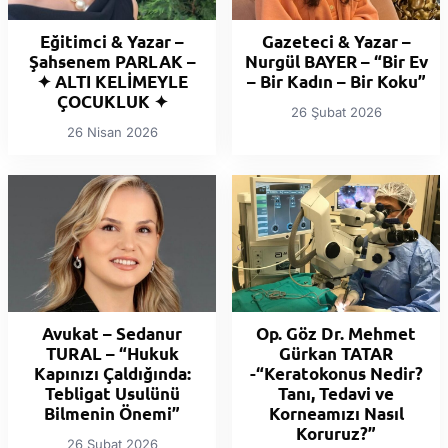
Eğitimci & Yazar –
Gazeteci & Yazar –
Şahsenem PARLAK –
Nurgül BAYER – “Bir Ev
✦ ALTI KELİMEYLE
– Bir Kadın – Bir Koku”
ÇOCUKLUK ✦
26 Şubat 2026
26 Nisan 2026
Avukat – Sedanur
Op. Göz Dr. Mehmet
TURAL – “Hukuk
Gürkan TATAR
Kapınızı Çaldığında:
-“Keratokonus Nedir?
Tebligat Usulünü
Tanı, Tedavi ve
Bilmenin Önemi”
Korneamızı Nasıl
Koruruz?”
26 Şubat 2026