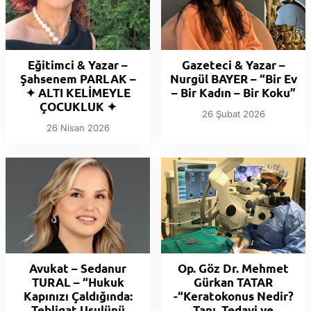
Eğitimci & Yazar –
Gazeteci & Yazar –
Şahsenem PARLAK –
Nurgül BAYER – “Bir Ev
✦ ALTI KELİMEYLE
– Bir Kadın – Bir Koku”
ÇOCUKLUK ✦
26 Şubat 2026
26 Nisan 2026
Avukat – Sedanur
Op. Göz Dr. Mehmet
TURAL – “Hukuk
Gürkan TATAR
Kapınızı Çaldığında:
-“Keratokonus Nedir?
Tebligat Usulünü
Tanı, Tedavi ve