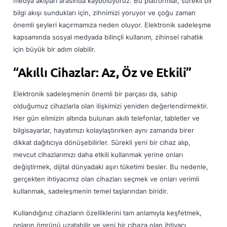
medya akışları arasında kayboluyoruz. Bu platformlar, sürekli bir
bilgi akışı sundukları için, zihnimizi yoruyor ve çoğu zaman
önemli şeyleri kaçırmamıza neden oluyor. Elektronik sadeleşme
kapsamında sosyal medyada bilinçli kullanım, zihinsel rahatlık
için büyük bir adım olabilir.
“Akıllı
Cihazlar: Az, Öz ve Etkili”
Elektronik sadeleşmenin önemli bir parçası da, sahip
olduğumuz cihazlarla olan ilişkimizi yeniden değerlendirmektir.
Her gün elimizin altında bulunan akıllı telefonlar, tabletler ve
bilgisayarlar, hayatımızı kolaylaştırırken aynı zamanda birer
dikkat dağıtıcıya dönüşebilirler. Sürekli yeni bir cihaz alıp,
mevcut cihazlarımızı daha etkili kullanmak yerine onları
değiştirmek, dijital dünyadaki aşırı tüketimi besler. Bu nedenle,
gerçekten ihtiyacımız olan cihazları seçmek ve onları verimli
kullanmak, sadeleşmenin temel taşlarından biridir.
Kullandığınız cihazların özelliklerini tam anlamıyla keşfetmek,
onların ömrünü uzatabilir ve yeni bir cihaza olan ihtiyacı