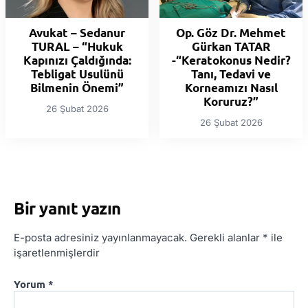
Avukat – Sedanur
Op. Göz Dr. Mehmet
TURAL – “Hukuk
Gürkan TATAR
Kapınızı Çaldığında:
-“Keratokonus Nedir?
Tebligat Usulünü
Tanı, Tedavi ve
Bilmenin Önemi”
Korneamızı Nasıl
Koruruz?”
26 Şubat 2026
26 Şubat 2026
Bir yanıt yazın
E-posta adresiniz yayınlanmayacak.
Gerekli alanlar
*
ile
işaretlenmişlerdir
Yorum
*