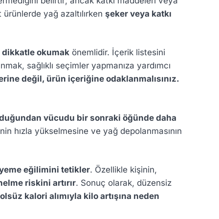
ermediğini belirtir; ancak katkı maddeleri veya
et ürünlerde yağ azaltılırken
şeker veya katkı
ni dikkatle okumak
önemlidir. İçerik listesini
ınmak, sağlıklı seçimler yapmanıza yardımcı
rine değil, ürün içeriğine odaklanmalısınız.
lduğundan vücudu bir sonraki öğünde daha
rinin hızla yükselmesine ve yağ depolanmasının
yeme eğilimini tetikler
. Özellikle kişinin,
elme riskini artırır
. Sonuç olarak, düzensiz
olsüz kalori alımıyla kilo artışına neden