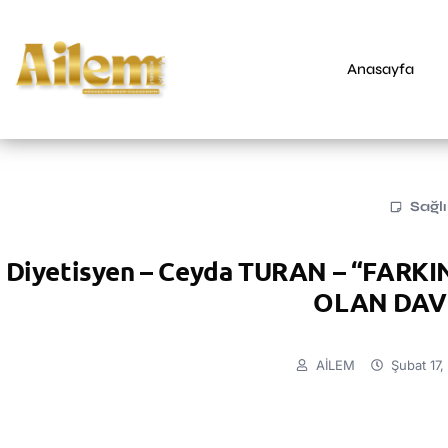
Anasayfa
Sağl
Diyetisyen – Ceyda TURAN – “FAR
OLAN DAV
AİLEM
Şubat 17,