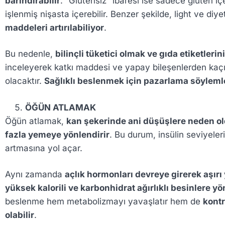
barındırabilir
. “Glutensiz” ibaresi ise sadece gluten iç
işlenmiş nişasta içerebilir. Benzer şekilde, light ve diy
maddeleri artırılabiliyor
.
Bu nedenle,
bilinçli tüketici olmak ve gıda etiketleri
inceleyerek katkı maddesi ve yapay bileşenlerden kaç
olacaktır.
Sağlıklı beslenmek için pazarlama söylemle
ÖĞÜN ATLAMAK
Öğün atlamak,
kan şekerinde ani düşüşlere neden o
fazla yemeye yönlendirir
. Bu durum, insülin seviyele
artmasına yol açar.
Aynı zamanda
açlık hormonları devreye girerek aşırı 
yüksek kalorili ve karbonhidrat ağırlıklı besinlere yön
beslenme hem metabolizmayı yavaşlatır hem de
kontr
olabilir
.