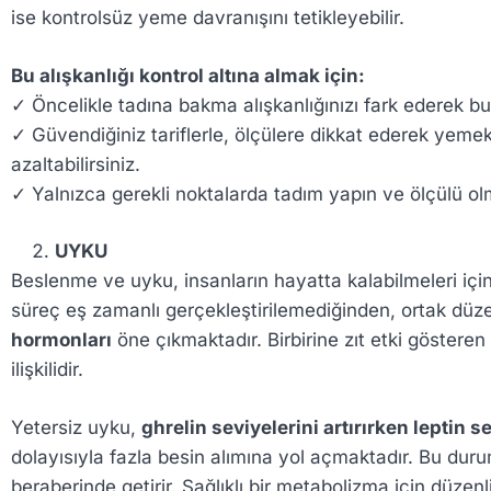
ise kontrolsüz yeme davranışını tetikleyebilir.
Bu alışkanlığı kontrol altına almak için:
✓ Öncelikle tadına bakma alışkanlığınızı fark ederek bu
✓ Güvendiğiniz tariflerle, ölçülere dikkat ederek yemek 
azaltabilirsiniz.
✓ Yalnızca gerekli noktalarda tadım yapın ve ölçülü o
UYKU
Beslenme ve uyku, insanların hayatta kalabilmeleri için 
süreç eş zamanlı gerçekleştirilemediğinden, ortak düzen
hormonları
öne çıkmaktadır. Birbirine zıt etki göstere
ilişkilidir.
Yetersiz uyku,
ghrelin seviyelerini artırırken leptin 
dolayısıyla fazla besin alımına yol açmaktadır. Bu durum
beraberinde getirir. Sağlıklı bir metabolizma için düzen